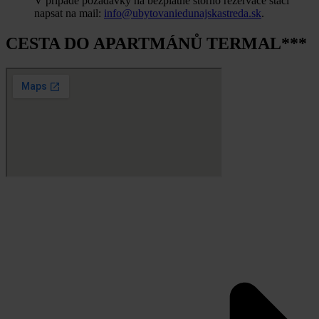
V případe požadavky na bezplatné storno rezervace stačí
napsat na mail:
info@ubytovaniedunajskastreda.sk
.
CESTA DO APARTMÁNŮ TERMAL***