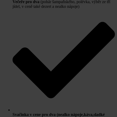
Večeře pro dva
(pohár šampaňského, polévka, výběr ze tří
jídel, v ceně také dezert a nealko nápoje)
Svačinka v cene pro dva (nealko nápoje,káva,sladké