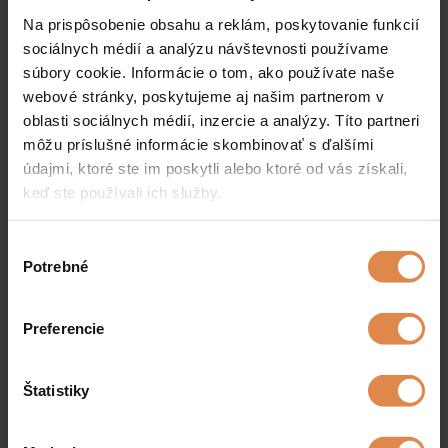
Na prispôsobenie obsahu a reklám, poskytovanie funkcií
sociálnych médií a analýzu návštevnosti používame
súbory cookie. Informácie o tom, ako používate naše
webové stránky, poskytujeme aj našim partnerom v
oblasti sociálnych médií, inzercie a analýzy. Títo partneri
môžu príslušné informácie skombinovať s ďalšími
údajmi, ktoré ste im poskytli alebo ktoré od vás získali,
keď ste používali ich služby.
Výber
Potrebné
súhlasu
Pobyt na 3 dny -
440 €
(10 700 Kč)
488 €
(v termínu 1. 7. - 31. 8. 2026)
Preferencie
(2 noci) pro 2 osoby
REZERVOVAT POBYT:
Štatistiky
Jméno a příjmení