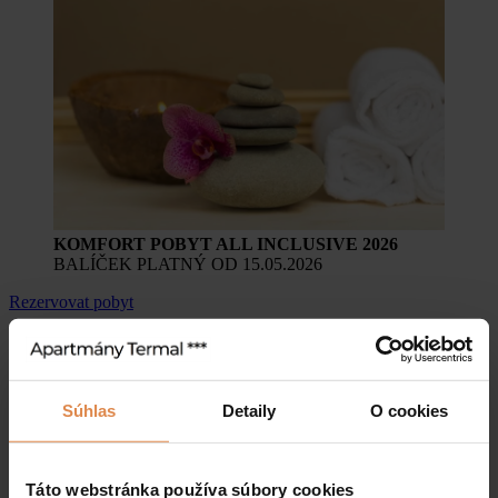
KOMFORT POBYT ALL INCLUSIVE 2026
BALÍČEK PLATNÝ OD 15.05.2026
Rezervovat pobyt
VARIANTY:
Súhlas
Detaily
O cookies
Táto webstránka používa súbory cookies