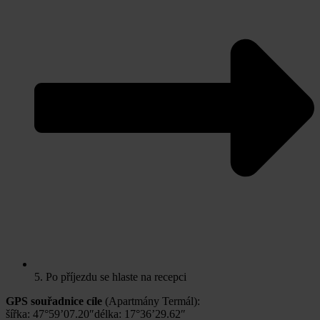
5. Po příjezdu se hlaste na recepci
GPS souřadnice cíle
(Apartmány Termál):
šířka: 47°59’07.20″délka: 17°36’29.62″