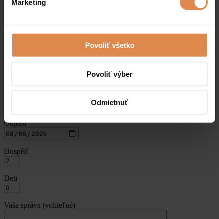
Marketing
Váš email
Váš telefon
Povoliť všetko
Wellness ponuky
Povoliť výber
Příjezd
Odmietnuť
Odjezd
Dospělí
Deti
Vaša správa (voliteľné)