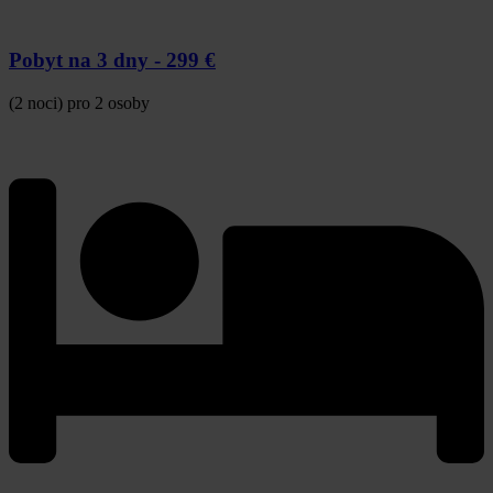
Pobyt na 3 dny -
299 €
(2 noci) pro 2 osoby