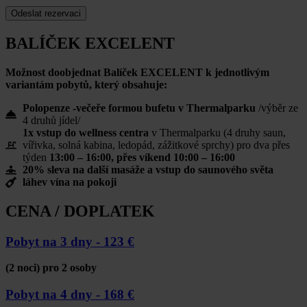
BALÍČEK EXCELENT
Možnost doobjednat Balíček EXCELENT k jednotlivým
variantám pobytů, který obsahuje:
Polopenze -večeře formou bufetu v Thermalparku
/výběr ze
4 druhů jídel/
1x vstup do wellness centra
v Thermalparku (4 druhy saun,
vířivka, solná kabina, ledopád, zážitkové sprchy) pro dva přes
týden
13:00 – 16:00
, přes víkend
10:00 – 16:00
20% sleva na další masáže a vstup do saunového světa
láhev vína na pokoji
CENA / DOPLATEK
Pobyt na 3 dny -
123 €
(2 noci) pro 2 osoby
Pobyt na 4 dny -
168 €