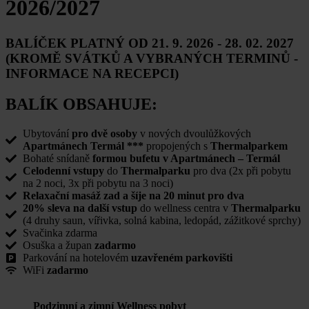
2026/2027
BALÍČEK PLATNÝ OD 21. 9. 2026 - 28. 02. 2027
(KROMĚ SVÁTKŮ A VYBRANÝCH TERMINŮ -
INFORMACE NA RECEPCI)
BALÍK OBSAHUJE:
Ubytování
pro dvě osoby
v nových dvoulůžkových
Apartmánech Termál ***
propojených s
Thermalparkem
Bohaté snídaně
formou bufetu v Apartmánech – Termál
Celodenní vstupy
do
Thermalparku
pro dva (2x při pobytu
na 2 noci, 3x při pobytu na 3 noci)
Relaxační masáž zad a šíje na 20 minut pro dva
20% sleva na další vstup
do wellness centra v
Thermalparku
(4 druhy saun, vířivka, solná kabina, ledopád, zážitkové sprchy)
Svačinka zdarma
Osuška a župan
zadarmo
Parkování na hotelovém
uzavřeném parkovišti
WiFi
zadarmo
Podzimní a zimní Wellness pobyt