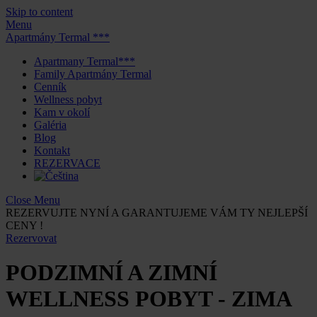
Skip to content
Menu
Apartmány Termal ***
Apartmany Termal***
Family Apartmány Termal
Cenník
Wellness pobyt
Kam v okolí
Galéria
Blog
Kontakt
REZERVACE
Close Menu
REZERVUJTE NYNÍ A GARANTUJEME VÁM TY NEJLEPŠÍ
CENY !
Rezervovat
PODZIMNÍ A ZIMNÍ
WELLNESS POBYT - ZIMA