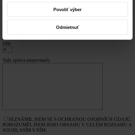
Povoliť výber
Odjezd
Dospělí
Odmietnuť
Děti
Vaše zpráva (nepovinné)
SEZNÁMIL JSEM SE S OCHRANOU OSOBNÍCH ÚDAJŮ.
POROZUMĚL JSEM JEHO OBSAHU V CELÉM ROZSAHU A
SOUHLASÍM S NÍM.