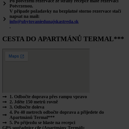
Po potvrzení rezervace ze strany recepce máte rezervaci
Potvrzenou
.
V případe požadavky na bezplatné storno rezervace stačí
napsat na mail:
info@ubytovaniedunajskastreda.sk
.
CESTA DO APARTMÁNŮ TERMAL***
1. Odbočte doprava přes rampu vpravo
2. Jděte 150 metrů rovně
3. Odbočte doleva
4. Po 40 metrech odbočte doprava a přijedete do
Apartmánů Termal***
5. Po příjezdu se hlaste na recepci
GPS souřadnice cíle
(Apartmány Termál):