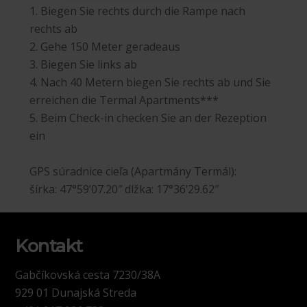
1. Biegen Sie rechts durch die Rampe nach
rechts ab
2. Gehe 150 Meter geradeaus
3. Biegen Sie links ab
4. Nach 40 Metern biegen Sie rechts ab und Sie
erreichen die Termal Apartments***
5. Beim Check-in checken Sie an der Rezeption
ein
GPS súradnice cieľa (Apartmány Termál):
šírka: 47°59’07.20″ dlžka: 17°36’29.62″
Kontakt
Gabčíkovská cesta 7230/38A
929 01 Dunajská Streda