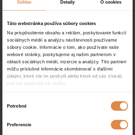
Súhlas
Detaily
O cookies
ein LCD-Fernseher,
ein Tresor,
Táto webstránka používa súbory cookies
kostenlose Wi-Fi,
Na prispôsobenie obsahu a reklám, poskytovanie funkcií
sociálnych médií a analýzu návštevnosti používame
ein Tisch + Stühle,
súbory cookie. Informácie o tom, ako používate naše
ein Balkon
webové stránky, poskytujeme aj našim partnerom v
oblasti sociálnych médií, inzercie a analýzy. Títo partneri
môžu príslušné informácie skombinovať s ďalšími
údajmi, ktoré ste im poskytli alebo ktoré od vás získali,
Die Küchenecke mit einer
keď ste používali ich služby.
eingerichteten Anbauküche:
V
Potrebné
elektrischer Herd,
ý
b
Kühlschrank,
e
Preferencie
r
Mikrowelle,