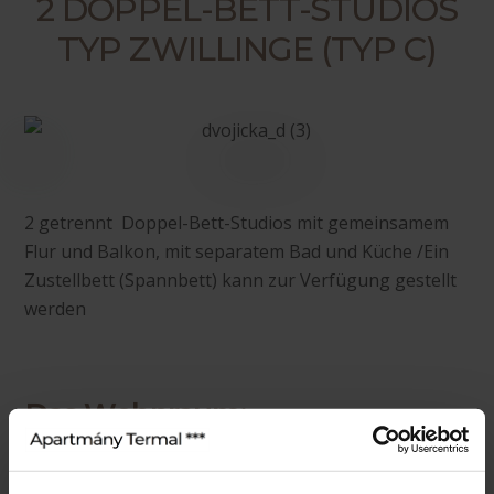
2 DOPPEL-BETT-STUDIOS
TYP ZWILLINGE (TYP C)
2 getrennt Doppel-Bett-Studios mit gemeinsamem
Flur und Balkon, mit separatem Bad und Küche /Ein
Zustellbett (Spannbett
)
kann zur Verfügung gestellt
werden
Das Wohnraum:
ein Ehebett