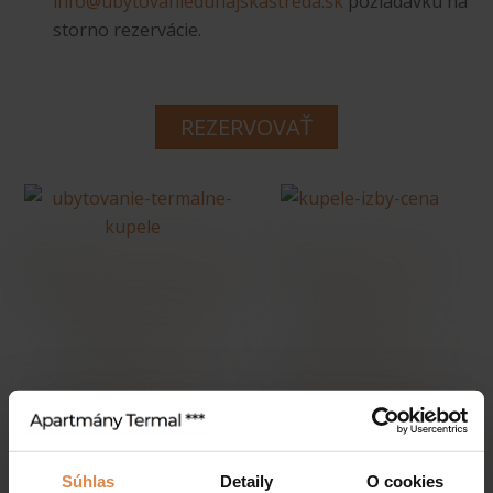
info@ubytovaniedunajskastreda.sk
požiadavku na
storno rezervácie.
REZERVOVAŤ
Súhlas
Detaily
O cookies