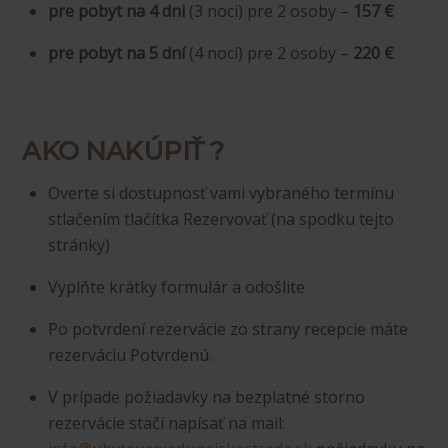
pre pobyt na 4 dni
(3 noci) pre 2 osoby –
157 €
pre pobyt na 5 dní
(4 nocí) pre 2 osoby –
220
€
AKO NAKÚPIŤ ?
Overte si dostupnosť vami vybraného termínu
stlačením tlačítka Rezervovať (na spodku tejto
stránky)
Vyplňte krátky formulár a odošlite
Po potvrdení rezervácie zo strany recepcie máte
rezerváciu Potvrdenú.
V prípade požiadavky na bezplatné storno
rezervácie stačí napísať na mail: