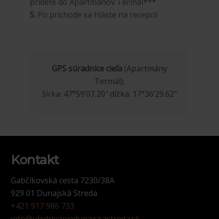
prídete do Apartmánov Termal***
5.
Po príchode sa hláste na recepcii
GPS súradnice cieľa
(Apartmány
Termál):
šírka: 47°59’07.20″ dlžka: 17°36’29.62″
Kontakt
Gabčíkovská cesta 7230/38A
929 01 Dunajská Streda
+421 917 986 733
info@ubytovaniedunajskastreda.sk