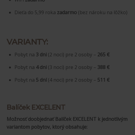
Dieťa do 5,99 roka
zadarmo
(bez nároku na lôžko)
VARIANTY:
Pobyt na
3 dni
(2 noci) pre 2 osoby –
265
€
Pobyt na
4 dni
(3 noci) pre 2 osoby –
388
€
Pobyt na
5 dní
(4 noci) pre 2 osoby –
511
€
Balíček EXCELENT
Možnosť doobjednať Balíček EXCELENT k jednotlivým
variantom pobytov, ktorý obsahuje: