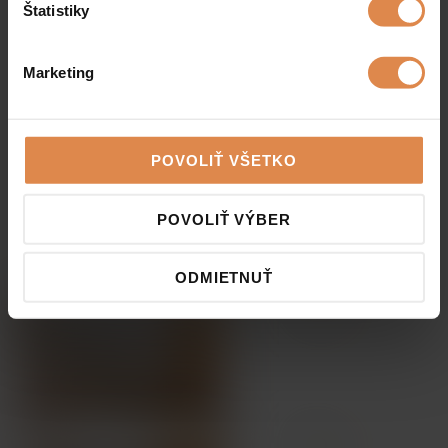
ú
Štatistiky
h
l
Marketing
a
s
u
POVOLIŤ VŠETKO
POVOLIŤ VÝBER
ODMIETNUŤ