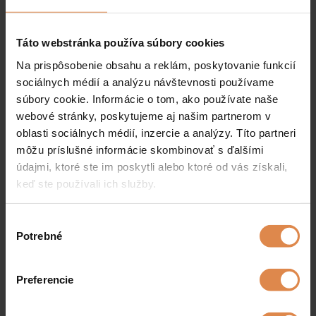
Táto webstránka používa súbory cookies
Na prispôsobenie obsahu a reklám, poskytovanie funkcií
sociálnych médií a analýzu návštevnosti používame
súbory cookie. Informácie o tom, ako používate naše
webové stránky, poskytujeme aj našim partnerom v
oblasti sociálnych médií, inzercie a analýzy. Títo partneri
môžu príslušné informácie skombinovať s ďalšími
údajmi, ktoré ste im poskytli alebo ktoré od vás získali,
keď ste používali ich služby.
V
Potrebné
ý
b
e
Preferencie
r
s