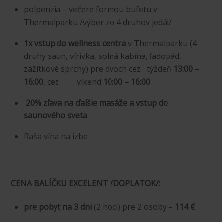
polpenzia – večere formou bufetu v
Thermalparku /výber zo 4 druhov jedál/
1x vstup do wellness centra
v Thermalparku (4
druhy saun, vírivka, solná kabína, ľadopád,
zážitkové sprchy) pre dvoch cez týždeň
13:00 –
16:00
, cez víkend
10:00 – 16:00
20% zľava na ďalšie masáže a vstup do
saunového sveta
fľaša vína na izbe
CENA BALÍČKU EXCELENT /DOPLATOK/:
pre pobyt na 3 dni
(2 noci) pre 2 osoby –
114 €