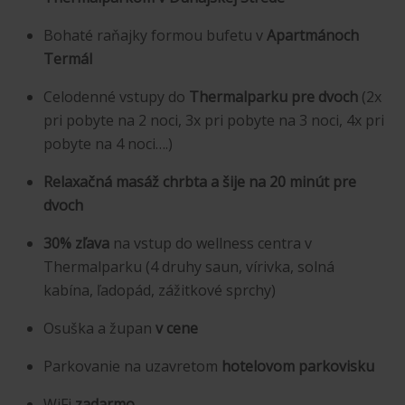
Bohaté raňajky formou bufetu v
Apartmánoch
Termál
Celodenné vstupy do
Thermalparku pre dvoch
(2x
pri pobyte na 2 noci, 3x pri pobyte na 3 noci, 4x pri
pobyte na 4 noci….)​
Relaxačná masáž chrbta a šije na 20 minút pre
dvoch
30% zľava
na vstup do wellness centra v
Thermalparku (4 druhy saun, vírivka, solná
kabína, ľadopád, zážitkové sprchy)
Osuška a župan
v cene
Parkovanie na uzavretom
hotelovom parkovisku
WiFi
zadarmo